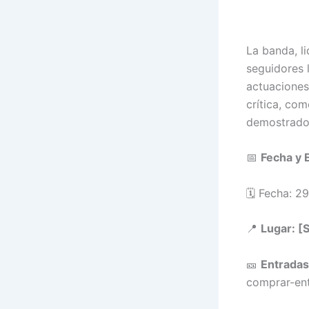
La banda, l
seguidores 
actuaciones
crítica, co
demostrado 
📅
Fecha y 
🗓️ Fecha: 
📍
Lugar: [
🎫
Entradas
comprar-ent