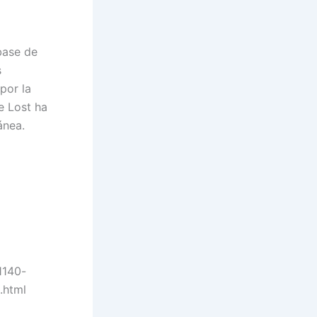
base de
s
por la
e Lost ha
ánea.
1140-
.html