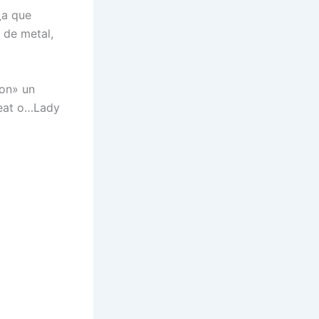
¿a que
 de metal,
ion» un
Beat o…Lady