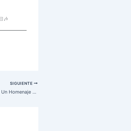
🏻🎶
SIGUIENTE
RETRONOMICON: Un Homenaje Poderoso a la Era Synthpop y un Acto de Solidaridad Musical