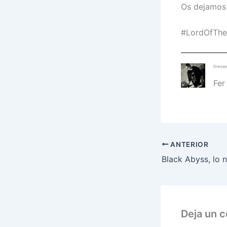
Os dejamos l
#LordOfThe
Dresse
Fer
ANTERIOR
Deja un 