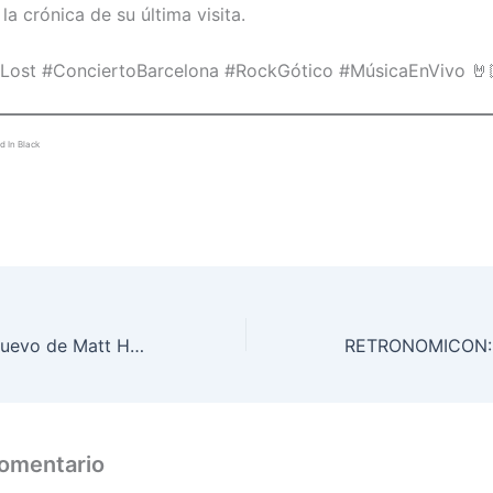
a crónica de su última visita.
Lost #ConciertoBarcelona #RockGótico #MúsicaEnVivo 🤘
d In Black
Black Abyss, lo nuevo de Matt Hart
comentario