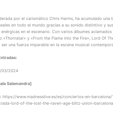
iderada por el carismático Chris Harms, ha acumulado una 
leales en todo el mundo gracias a su sonido distintivo y su
 enérgicas en el escenario. Con varios álbumes aclamados 
mo «Thornstar» y «From the Flame into the Fire», Lord Of Th
ser una fuerza imparable en la escena musical contempor
Entradas:
29/03/2024
Sala Salamandra]
:
https://www.madnesslive.es/es/conciertos-en-barcelona/
rada-lord-of-the-lost-the-raven-age-blitz-union-barcelona