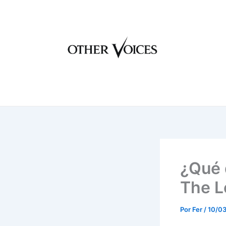
Ir
al
contenido
¿Qué 
The L
Por
Fer
/
10/0