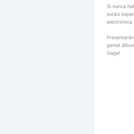
Si nunca ha
estáis espe
electrónica 
Presentarán
genial álbu
Gaga!