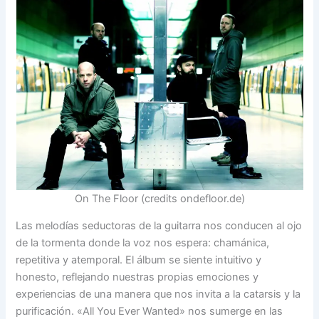
On The Floor (credits ondefloor.de)
Las melodías seductoras de la guitarra nos conducen al ojo
de la tormenta donde la voz nos espera: chamánica,
repetitiva y atemporal. El álbum se siente intuitivo y
honesto, reflejando nuestras propias emociones y
experiencias de una manera que nos invita a la catarsis y la
purificación. «All You Ever Wanted» nos sumerge en las