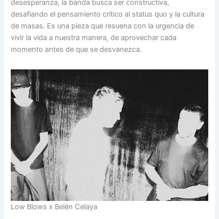
desesperanza, la banda busca ser constructiva,
desafiando el pensamiento crítico al status quo y la cultura
de masas. Es una pieza que resuena con la urgencia de
vivir la vida a nuestra manera, de aprovechar cada
momento antes de que se desvanezca.
Low Blows x Belén Celaya