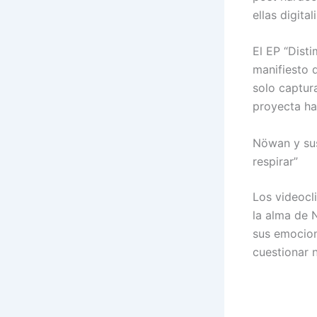
ellas digita
El EP “Disti
manifiesto 
solo captura
proyecta ha
Nöwan y sus
respirar”
Los videocl
la alma de 
sus emocion
cuestionar 