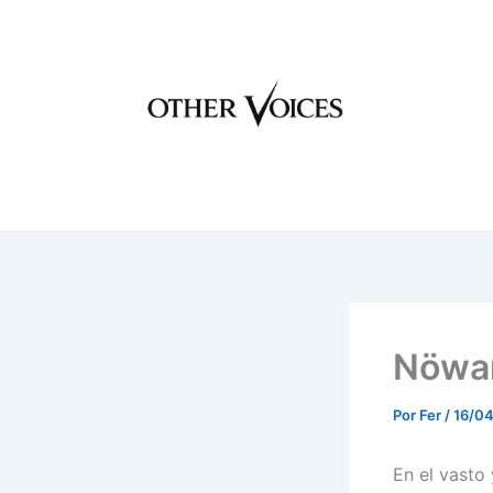
Ir
al
contenido
Nöwan
Por
Fer
/
16/0
En el vasto