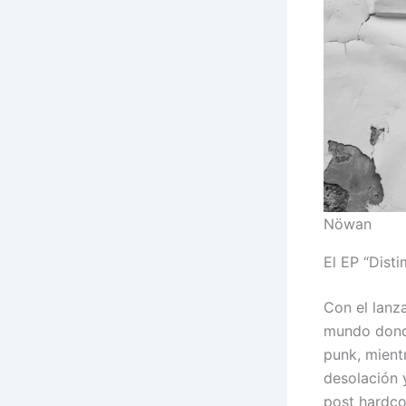
Nöwan
El EP “Dist
Con el lanz
mundo donde
punk, mient
desolación y
post hardco