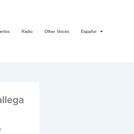
ertos
Radio
Other Voices
Español
llega
z