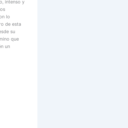
, intenso y
vos
on lo
ro de esta
esde su
amino que
én un