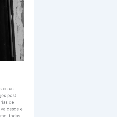
s en un
jos post
rias de
e va desde el
amo, todas