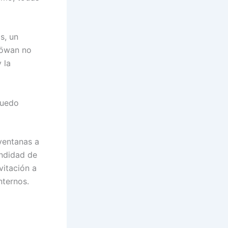
s, un
Nöwan no
 la
puedo
ventanas a
undidad de
vitación a
nternos.