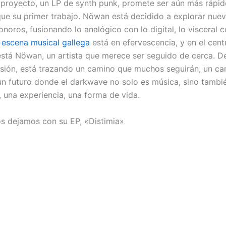
proyecto, un LP de synth punk, promete ser aún más rápido
ue su primer trabajo. Nöwan está decidido a explorar nue
sonoros, fusionando lo analógico con lo digital, lo visceral c
 escena musical gallega
está en efervescencia, y en el cent
está Nöwan, un artista que merece ser seguido de cerca. D
visión, está trazando un camino que muchos seguirán, un c
 un futuro donde el darkwave no solo es música, sino tambi
 una experiencia, una forma de vida.
os dejamos con su EP, «Distimia»