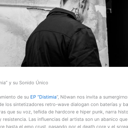
imia” y su Sonido Único
amiento de su
EP “Distimia
”, Nöwan nos invita a sumergirno
 los sintetizadores retro-wave dialogan con baterías y ba
ras que su voz, teñida de hardcore e hiper punk, narra histo
 resistencia. Las influencias del artista son un abanico qu
re hasta el emo crust, pasando por el death core y el scre