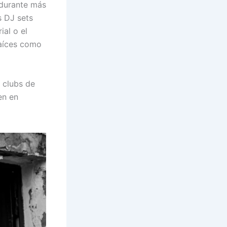
l durante más
s DJ sets
al o el
raíces como
 clubs de
en en