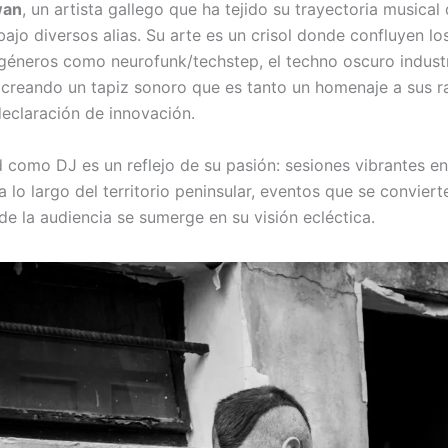
an
, un artista gallego que ha tejido su trayectoria musica
ajo diversos alias. Su arte es un crisol donde confluyen lo
éneros como neurofunk/techstep, el techno oscuro industri
 creando un tapiz sonoro que es tanto un homenaje a sus 
eclaración de innovación.
d como DJ es un reflejo de su pasión: sesiones vibrantes en
a lo largo del territorio peninsular, eventos que se conviert
de la audiencia se sumerge en su visión ecléctica.