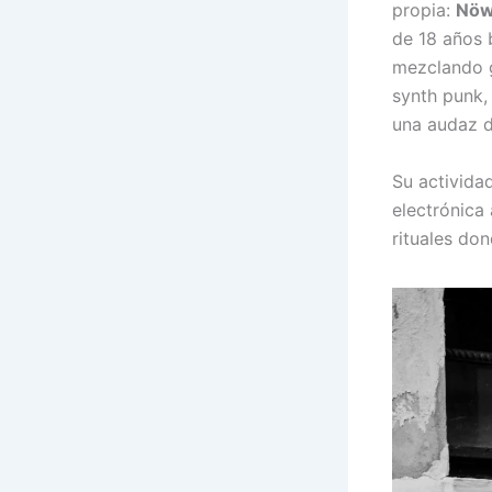
propia:
Nöw
de 18 años b
mezclando g
synth punk,
una audaz d
Su activida
electrónica 
rituales don