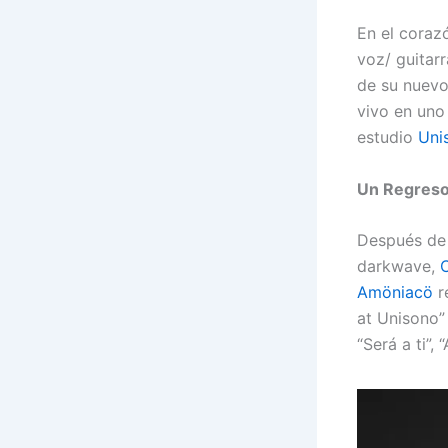
En el coraz
voz/ guitar
de su nuevo
vivo en uno 
estudio
Uni
Un Regreso 
Después de 
darkwave,
Amöniacö
r
at Unisono”
“Será a ti”, 