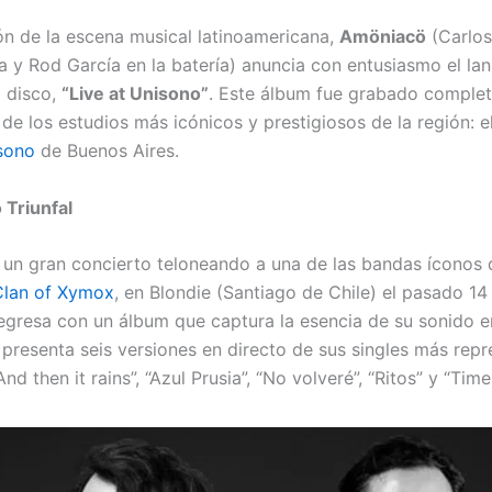
ón de la escena musical latinoamericana,
Amöniacö
(Carlos
ra y Rod García en la batería) anuncia con entusiasmo el la
 disco,
“Live at Unisono”
. Este álbum fue grabado comple
de los estudios más icónicos y prestigiosos de la región: e
sono
de Buenos Aires.
Triunfal
un gran concierto teloneando a una de las bandas íconos 
Clan of Xymox
, en Blondie (Santiago de Chile) el pasado 14 
egresa con un álbum que captura la esencia de su sonido en
 presenta seis versiones en directo de sus singles más repr
“And then it rains”, “Azul Prusia”, “No volveré”, “Ritos” y “Tim