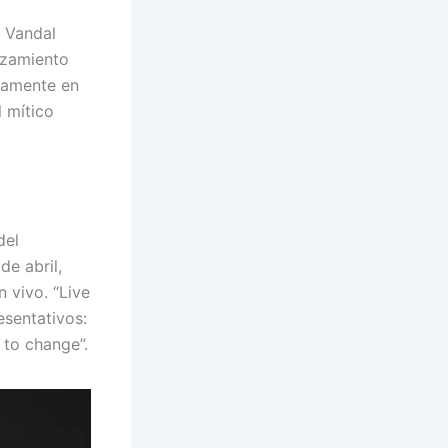
 Vandal
nzamiento
tamente en
l mítico
del
de abril,
 vivo. “Live
esentativos:
e to change”.