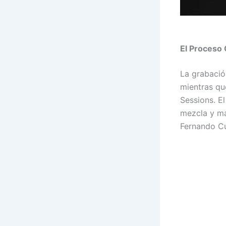
El Proceso 
La grabació
mientras qu
Sessions. E
mezcla y ma
Fernando Cub