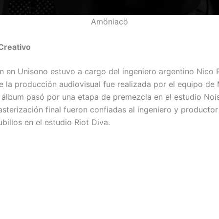
Amöniacö
Creativo
n en Unisono estuvo a cargo del ingeniero argentino Nico P
e la producción audiovisual fue realizada por el equipo de 
l álbum pasó por una etapa de premezcla en el estudio Nois
sterización final fueron confiadas al ingeniero y productor
illos en el estudio Riot Diva.