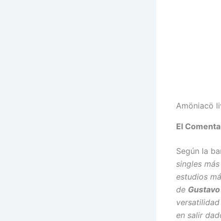
Amöniacö li
El Comenta
Según la b
singles más
estudios má
de
Gustavo 
versatilida
en salir da