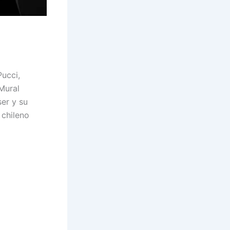
ucci,
Mural
er y su
 chileno