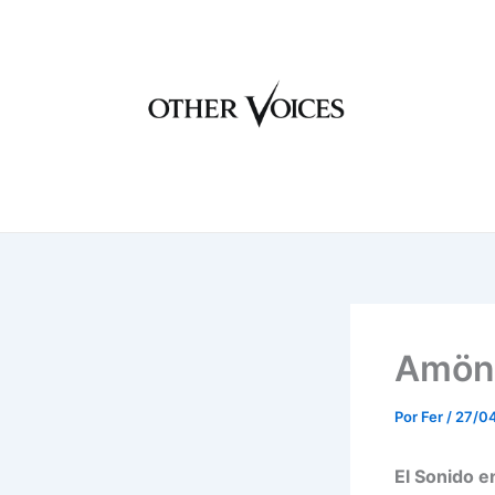
Ir
al
contenido
Amöni
Por
Fer
/
27/0
El Sonido e