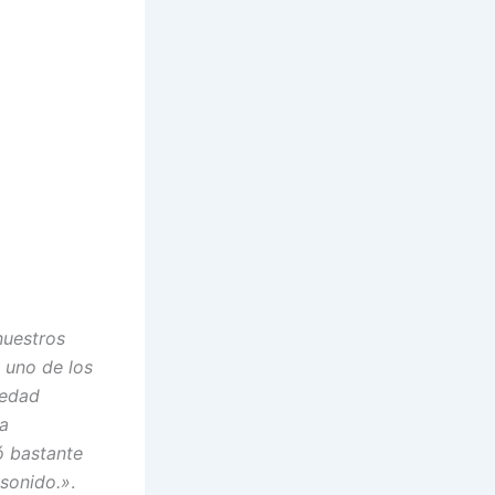
nuestros
 uno de los
iedad
la
ó bastante
 sonido.»
.