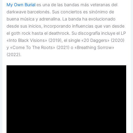
My Own Burial
es una de las bandas más veteranas del
darkwave barcelonés. Sus conciertos es sinónimo de
buena música y adrenalina. La banda ha evolucionado
desde sus inicios, incorporando influencias que van desde
el goth rock hasta el deathrock. Su discografía incluye el LP
«Into Black Visions» (2019), el single «20 Daggers» (2020)
y «Come To The Roots» (2021) o «Breathing Sorrow»
(2022).