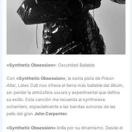
«Synthetic Obsession»
: Oscuridad Bailable
Con
«Synthetic Obsession»
, la sexta pista de
Prison
Altar
, Latex Cult nos ofrece el tema más bailable del álbum,
sin perder la atmósfera oscura y experimental que define
su estilo. Esta canción me recuerda al synthwave
ochentero, especialmente a las bandas sonoras de las
pelis del gran
John Carpenter
.
«Synthetic Obsession»
brilla por su dinamismo. Desde el