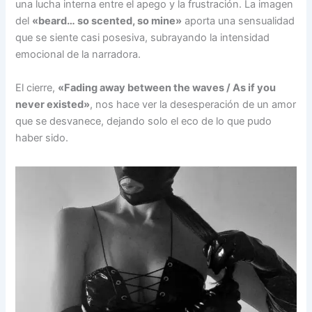
una lucha interna entre el apego y la frustración. La imagen
del
«beard… so scented, so mine»
aporta una sensualidad
que se siente casi posesiva, subrayando la intensidad
emocional de la narradora.
El cierre,
«Fading away between the waves / As if you
never existed»
, nos hace ver la desesperación de un amor
que se desvanece, dejando solo el eco de lo que pudo
haber sido.