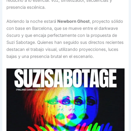
reducirlo a lo esencial: voz, sintetizador, secuencias y
presencia escénica.
Abriendo la noche estará
Newborn Ghost
, proyecto sólido
con base en Barcelona, que se mueve entre el darkwave
óscuro y que encaja perfectamente con la propuesta de
Suzi Sabotage. Quienes han seguido sus directos recientes
destacan el trabajo visual, utilizando proyecciones, luces
bajas y una presencia brutal en el escenario.