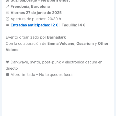
🎤
Suzi Sabotage + Newborn Ghost
📍
Freedonia, Barcelona
📅
Viernes 27 de junio de 2025
🕗 Apertura de puertas: 20:30 h
🎟️
Entradas anticipadas: 12 €
|
Taquilla: 14 €
Evento organizado por
Barnadark
Con la colaboración de
Emma Volcane
,
Ossarium
y
Other
Voices
🖤 Darkwave, synth, post-punk y electrónica oscura en
directo
⚫ Aforo limitado – No te quedes fuera