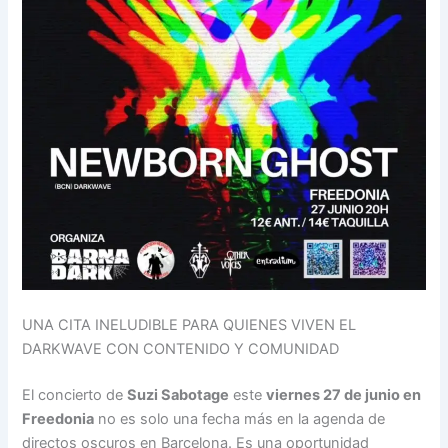
UNA CITA INELUDIBLE PARA QUIENES VIVEN EL
DARKWAVE CON CONTENIDO Y COMUNIDAD
El concierto de
Suzi Sabotage
este
viernes 27 de junio en
Freedonia
no es solo una fecha más en la agenda de
directos oscuros en Barcelona. Es una oportunidad