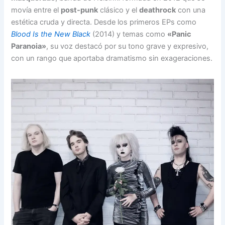
movía entre el
post-punk
clásico y el
deathrock
con una
estética cruda y directa. Desde los primeros EPs como
Blood Is the New Black
(2014) y temas como
«Panic
Paranoia»
, su voz destacó por su tono grave y expresivo,
con un rango que aportaba dramatismo sin exageraciones.