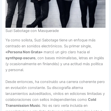
Suzi Sabotage con Masquerade
Ya como solista, Suzi Sabotage tiene un enfoque más
centrado en sonidos electrónicos. Su primer single,
«Persona Non Grata»
marcó un giro claro hacia el
synthpop oscuro
, con bases minimalistas, letras en inglés
(y ocasionalmente en finlandés) y una actitud más política
y personal.
Desde entonces, ha construido una carrera coherente pero
en evolución constante. Su discografía alterna
lanzamientos autoeditados, vinilos en ediciones limitadas y
colaboraciones con sellos independientes como
Cold
Transmission Music
. No es raro verla incluida en