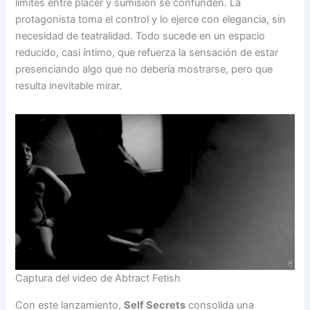
límites entre placer y sumisión se confunden. La
protagonista toma el control y lo ejerce con elegancia, sin
necesidad de teatralidad. Todo sucede en un espacio
reducido, casi íntimo, que refuerza la sensación de estar
presenciando algo que no debería mostrarse, pero que
resulta inevitable mirar.
Captura del video de Abtract Fetish
Con este lanzamiento,
Self Secrets
consolida una