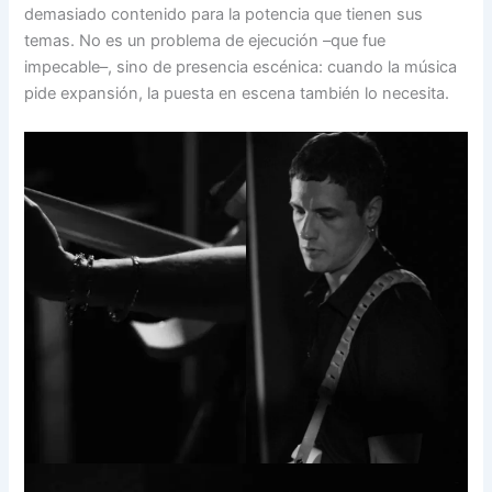
demasiado contenido para la potencia que tienen sus
temas. No es un problema de ejecución –que fue
impecable–, sino de presencia escénica: cuando la música
pide expansión, la puesta en escena también lo necesita.