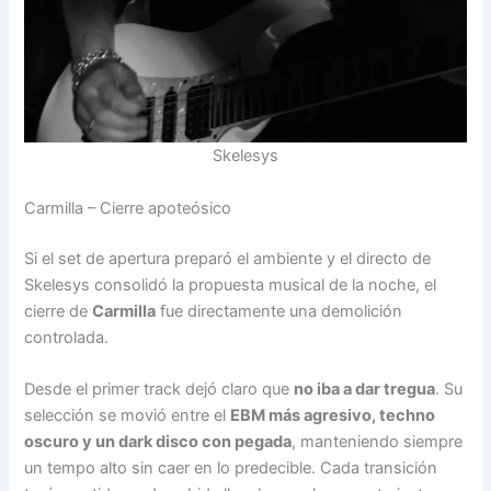
Skelesys
Carmilla – Cierre apoteósico
Si el set de apertura preparó el ambiente y el directo de
Skelesys consolidó la propuesta musical de la noche, el
cierre de
Carmilla
fue directamente una demolición
controlada.
Desde el primer track dejó claro que
no iba a dar tregua
. Su
selección se movió entre el
EBM más agresivo, techno
oscuro y un dark disco con pegada
, manteniendo siempre
un tempo alto sin caer en lo predecible. Cada transición