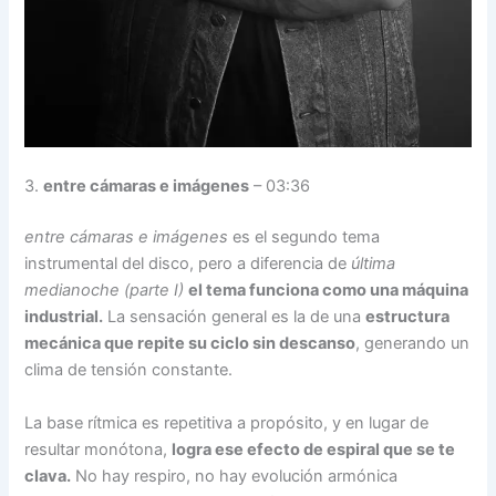
3.
entre cámaras e imágenes
– 03:36
entre cámaras e imágenes
es el segundo tema
instrumental del disco, pero a diferencia de
última
medianoche (parte I)
el tema funciona como una máquina
industrial.
La sensación general es la de una
estructura
mecánica que repite su ciclo sin descanso
, generando un
clima de tensión constante.
La base rítmica es repetitiva a propósito, y en lugar de
resultar monótona,
logra ese efecto de espiral que se te
clava.
No hay respiro, no hay evolución armónica