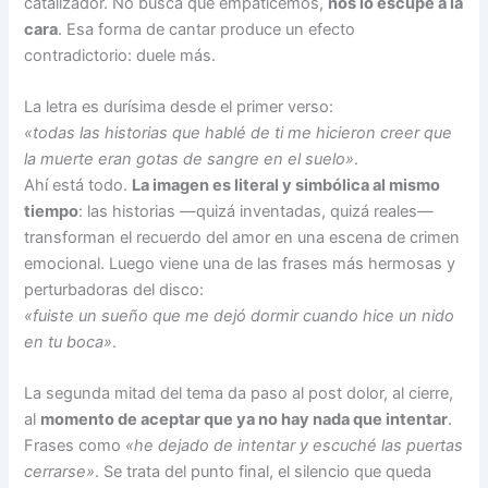
catalizador. No busca que empaticemos,
nos lo escupe a la
cara
. Esa forma de cantar produce un efecto
contradictorio: duele más.
La letra es durísima desde el primer verso:
«todas las historias que hablé de ti me hicieron creer que
la muerte eran gotas de sangre en el suelo»
.
Ahí está todo.
La imagen es literal y simbólica al mismo
tiempo
: las historias —quizá inventadas, quizá reales—
transforman el recuerdo del amor en una escena de crimen
emocional. Luego viene una de las frases más hermosas y
perturbadoras del disco:
«fuiste un sueño que me dejó dormir cuando hice un nido
en tu boca»
.
La segunda mitad del tema da paso al post dolor, al cierre,
al
momento de aceptar que ya no hay nada que intentar
.
Frases como
«he dejado de intentar y escuché las puertas
cerrarse»
. Se trata del punto final, el silencio que queda