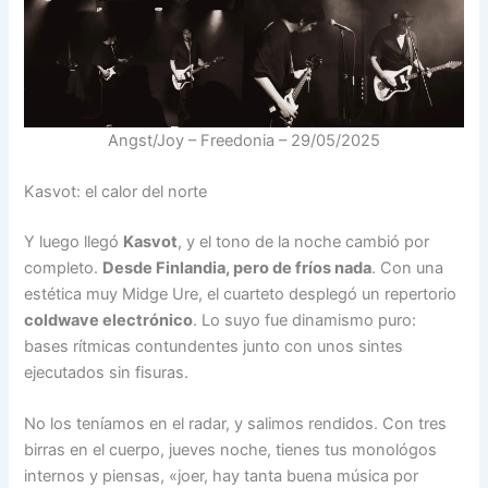
Angst/Joy – Freedonia – 29/05/2025
Kasvot: el calor del norte
Y luego llegó
Kasvot
, y el tono de la noche cambió por
completo.
Desde Finlandia, pero de fríos nada
. Con una
estética muy Midge Ure, el cuarteto desplegó un repertorio
coldwave electrónico
. Lo suyo fue dinamismo puro:
bases rítmicas contundentes junto con unos sintes
ejecutados sin fisuras.
No los teníamos en el radar, y salimos rendidos. Con tres
birras en el cuerpo, jueves noche, tienes tus monológos
internos y piensas, «joer, hay tanta buena música por