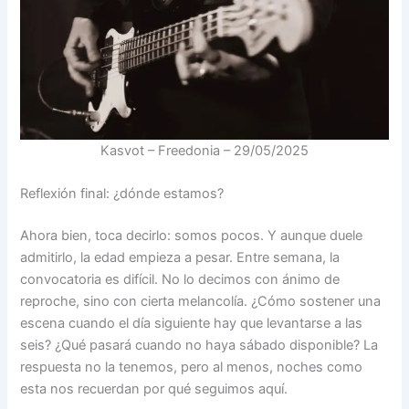
Kasvot – Freedonia – 29/05/2025
Reflexión final: ¿dónde estamos?
Ahora bien, toca decirlo: somos pocos. Y aunque duele
admitirlo, la edad empieza a pesar. Entre semana, la
convocatoria es difícil. No lo decimos con ánimo de
reproche, sino con cierta melancolía. ¿Cómo sostener una
escena cuando el día siguiente hay que levantarse a las
seis? ¿Qué pasará cuando no haya sábado disponible? La
respuesta no la tenemos, pero al menos, noches como
esta nos recuerdan por qué seguimos aquí.