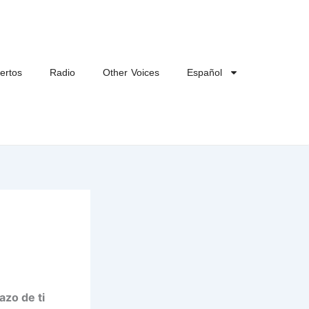
ertos
Radio
Other Voices
Español
azo de ti