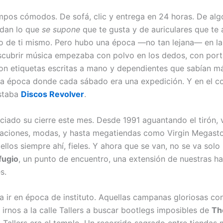
mpos cómodos. De sofá, clic y entrega en 24 horas. De alg
ndan lo que
se supone
que te gusta y de auriculares que te 
so de ti mismo. Pero hubo una época —no tan lejana— en la
escubrir música empezaba con polvo en los dedos, con por
on etiquetas escritas a mano y dependientes que sabían m
a época donde cada sábado era una expedición. Y en el c
estaba
Discos Revolver
.
nciado su cierre este mes. Desde 1991 aguantando el tirón, 
aciones, modas, y hasta megatiendas como Virgin Megasto
llos siempre ahí, fieles. Y ahora que se van, no se va solo 
fugio
, un punto de encuentro, una extensión de nuestras h
s.
 ir en época de instituto. Aquellas campanas gloriosas co
 irnos a la calle Tallers a buscar bootlegs imposibles de
Th