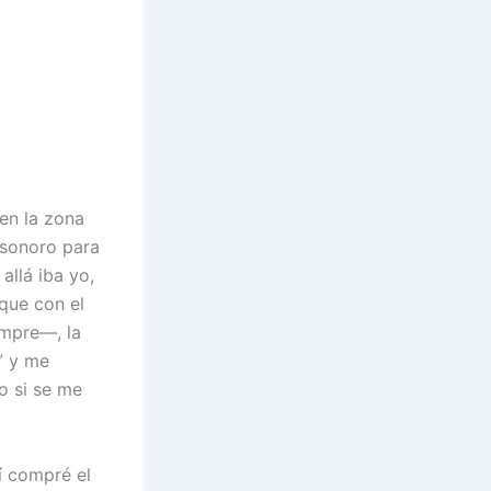
 en la zona
 sonoro para
allá iba yo,
nque con el
empre—, la
?” y me
o si se me
í compré el