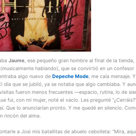
taba
Jaume
, ese pequeño gran hombre al final de la tienda,
(musicalmente hablando), que se convirtió en un confesor
entraba algo nuevo de
Depeche Mode
, me caía mensaje. Y 
 El día que se jubiló, ya se notaba que algo cambiaba. Y au
visitas fueron menos frecuentes —espacio, rutina, lo de si
ue fui, con mi mujer, noté el vacío. Les pregunté “¿Cerráis
 sí. Que lo anunciarían pronto. Y me quedé en silencio. Com
n rincón del alma.
ntarle a Josi mis batallitas de abuelo cebolleta: “Mira, aqu