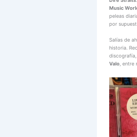
Dire Straits
Music Worl
peleas diari
por supues
Salías de a
historia. R
discografía
Valo
, entre 