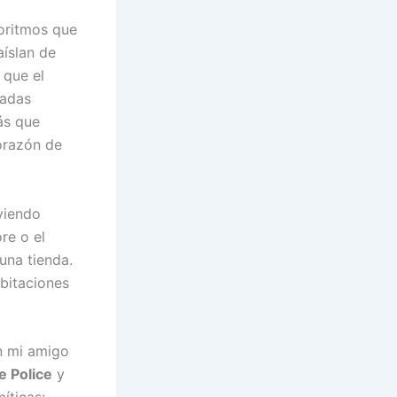
oritmos que
aíslan de
 que el
tadas
ás que
orazón de
viendo
re o el
una tienda.
abitaciones
n mi amigo
e Police
y