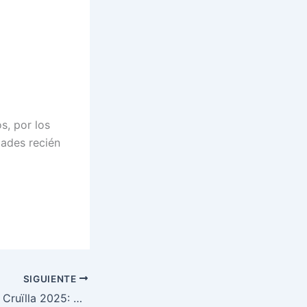
s, por los
dades recién
SIGUIENTE
Vive La Fête en el Cruïlla 2025: Una noche salvaje con ‘Les Sauvages’