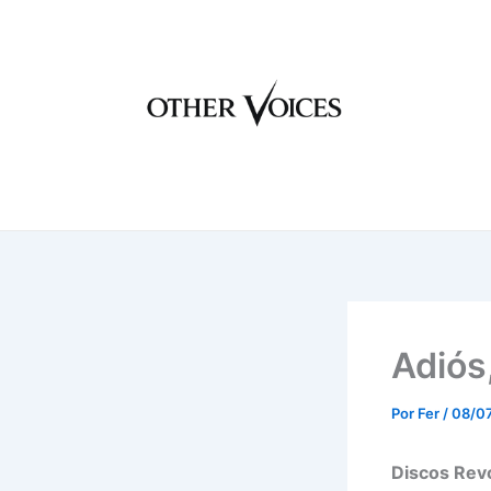
Ir
al
contenido
Adiós
Por
Fer
/
08/0
Discos Revo