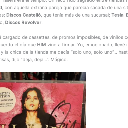
. Tallers era el templo. Un recorrido sagrado entre tiendas m
d
, con aquella extraña pareja que parecía sacada de una s
as;
Discos Castelló
, que tenía más de una sucursal;
Tesla
,
to,
Discos Revolver
.
hí cargado de cassettes, de promos imposibles, de vinilos c
ecuerdo el día que
HIM
vino a firmar. Yo, emocionado, llevé
, y la chica de la tienda me decía “solo uno, solo uno”… ha
risas, dijo “deja, deja…”. Mágico.