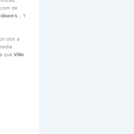
íticas:
itcom de
Edison’s
… Y
on olor a
 media
sta que
Ville