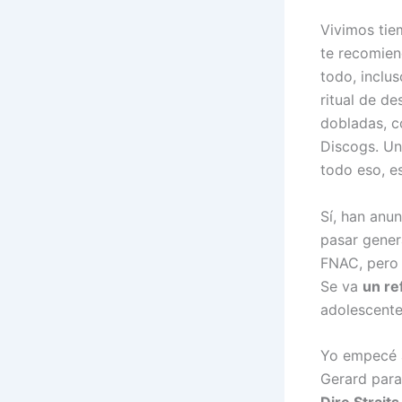
Vivimos tie
te recomie
todo, inclu
ritual de d
dobladas, c
Discogs. Un
todo eso, 
Sí, han anu
pasar gener
FNAC, pero e
Se va
un re
adolescente
Yo empecé a
Gerard para