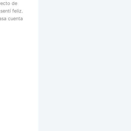
recto de
entí feliz.
casa cuenta