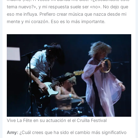
tema nuevo?», y mi respuesta suele ser «no». No dejo que
eso me influya. Prefiero crear música que nazca desde mi
mente y mi corazón. Eso es lo más importante.
Vive La Fête en su actuación el el Cruïlla Festival
Amy:
¿Cuál crees que ha sido el cambio más significativo