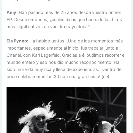
Amy:
Han pasado más de 25 años desde vuestro primer
EP. Desde entonces, ¿cuáles dirías que han sido los hitos
más significativos en vuestra trayectoria?
Els Pynoo:
Ha habido tantos…Uno de los momentos más
importantes, especialmente al inicio, fue trabajar junto a
Chanel, con Karl Lagerfeld. Gracias a él pudimos recorrer el
mundo entero y eso nos dio mucho reconocimiento. Ha
sido una vida muy rica y llena de experiencias. ¡Dentro de
poco celebraremos los 30 con una gran fiesta! (ríe)