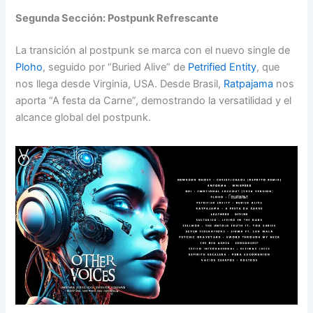
Segunda Sección: Postpunk Refrescante
La transición al postpunk se marca con el nuevo single de
Ploho
, seguido por “Buried Alive” de
Petrified Entity
, que
nos llega desde Virginia, USA. Desde Brasil,
Ratpajama
nos
aporta “A festa da Carne”, demostrando la versatilidad y el
alcance global del postpunk.