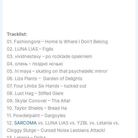
Tracklist:
01. Fashiongore – Home Is Where I Don’t Belong
02. LUNA LIAS – Figlix
03. vividnestavy – po rozklade opekniem
04. олень – поздно ночью
05. hi maya – skating on that psychedelic mirror
06. Liza Plants – Garden of Delights
07. Four Limbs Six Hands – tucked out
08. Lust Hag – Stifled Glare
09. Skylar Conover – The Altar
10. Taylor Shields – Bread Ha
11. Powderpaint – Gargoyles
12.
SARCOMA
vs. LUNA LIAS vs. YZBL vs. Letania vs.
Cloggy Slutge – Cursed Noise Lesbians Attack!
13. Letania – Dicha